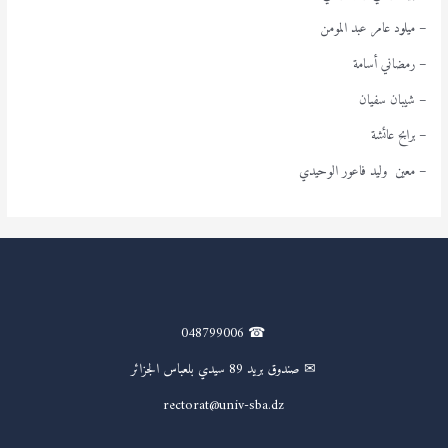
– ميلود عامر عبد المومن
– رمضاني أسامة
– شيبان سفيان
– برابح عائشة
– معين وليد فاعور الوحيدي
☎ 048799006
✉ صندوق بريد 89 سيدي بلعباس الجزائر
rectorat@univ-sba.dz