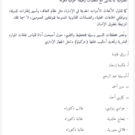
العمومية بما يتماشى مع متطلبات وظيفة عمومية معولمة
كما تتناول الأبحاث الأدوات الحديثة في الإدارة، مثل نظام التعاقد، وتسيير إطارات الدولة،
وموظفي الجماعات المحلية، والضمانات القانونية الممنوحة للموظفين العموميين، لا سيما تلك
المرتبطة بحقوق الإنسان
.
وتُعتبر مخططات التسيير وسيلة للتخطيط والتقييم، حيث أصبحت أداة لقياس نفقات الموارد
البشرية وتحديد أساليب تنقلها (حركيتها) داخل الجهاز الإداري
أ. رزق فايدة
أ. عكسة إسعاد
أ.أوسهلة عبد الرحيم
د. حرير أحمد
د. كياري أسماء
– عوادي زواوي. طالب دكتوراه
– بلحاج خالدية. طالبة دكتوراه
– قلالي صورية. طالبة دكتوراه