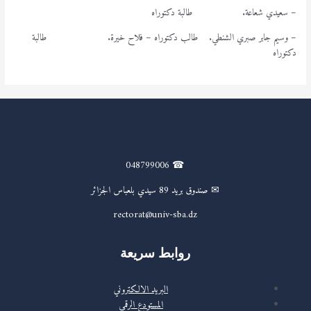
– سعيدي شعاعة. طالبة دكتوراه
– وسيم جابر صبري الشنطي. طالب دكتوراه – فلاح خيرة. طالبة
دكتوراه
☎ 048799006
✉ صندوق بريد 89 سيدي بلعباس الجزائر
rectorat@univ-sba.dz
روابط سريعة
البريد الالكتروني
المستودع الرقمي