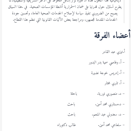
ديناميكية هذا التحول هذه الاخيرة تؤثر بشكل ملحوظ على الأطر التشريعية والتنظيمية،مما
يطرح تساؤل حول قدرتها على ضمان استمرارية أنشطة المؤسسات الصحية. في .هذا السياق
يصبح من الضروري تنفيذ سياسة لإصلاح الخدمات الصحية العامة، وتحسين جودة
الخدمات المقدمة للجمهور، ومراجعة بعض الآليات القانونية التي تنظم هذا القطاع.
أعضاء الفرقة
أ.تيزي عبد القادر
– أ. ولهاصي سمية بدر البدور
– أ. إدريس خوجة نضيرة
– أ. تابري مختار
– د. منصوري تورية. باحثة
– د.مستاري محمد أمين. باحث
– د. سعدوني عبد المنعم. باحث
– سلعاجي محمد أمين. طالب دكتوراه