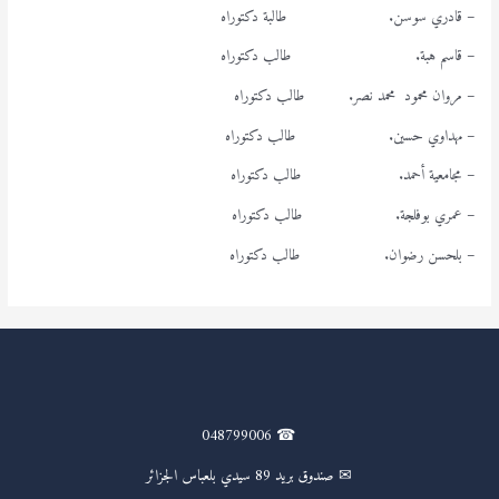
– قادري سوسن. طالبة دكتوراه
– قاسم هبة. طالب دكتوراه
– مروان محمود محمد نصر. طالب دكتوراه
– مهداوي حسين. طالب دكتوراه
– مجامعية أحمد. طالب دكتوراه
– عمري بوفلجة. طالب دكتوراه
– بلحسن رضوان. طالب دكتوراه
☎ 048799006
✉ صندوق بريد 89 سيدي بلعباس الجزائر