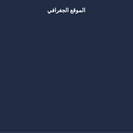
الموقع الجغرافي