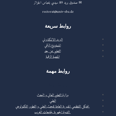
✉ صندوق بريد 89 سيدي بلعباس الجزائر
rectorat@univ-sba.dz
روابط سريعة
البريد الالكتروني
المستودع الرقمي
التعليم عن بعد
المنصة الرقمية
روابط مهمة
روابط مهمة
وزارة التعليم العالي و البحث
العلمي
الهيكل التنظيمي المديرية العامة للبحث العلمي و التطوير التكنولوجي
الندوة الجهوية لجامعات الغرب