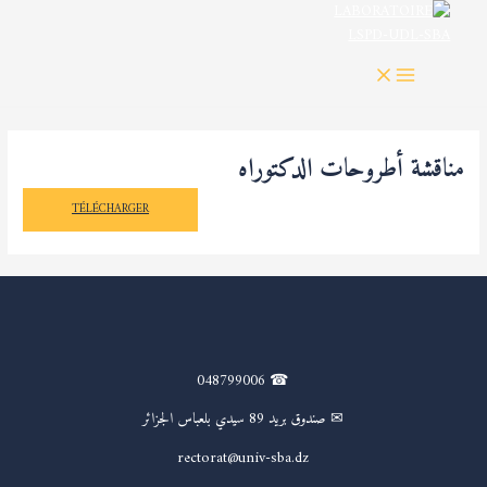
MAIN
خطي
MENU
لى
لمحتوى
مناقشة أطروحات الدكتوراه
أ.د شايب
TÉLÉCHARGER
☎ 048799006
✉ صندوق بريد 89 سيدي بلعباس الجزائر
rectorat@univ-sba.dz