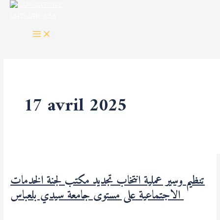
MAIN
تنظيم
Aller
MENU
وسير
au
عملية
contenu
انتخاب
تجديد
مكتب
لجنة
الخدمات
الاجتماعية
17 avril 2025
على
مستوى
جامعة
سيدي
بلعباس
تنظيم وسير عملية انتخاب تجديد مكتب لجنة الخدمات
الاجتماعية على مستوى جامعة سيدي بلعباس
Non classé
/
LABORATOIRE LSPD