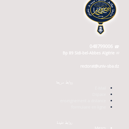
048799006
☎
Bp 89 Sidi-bel-Abbes Algérie
✉
rectorat@univ-
sba.dz
روابط سريعة
E-Mail
Dspace
enseignement a distance
formulaire en ligne
روابط مفيدة
Mesrs