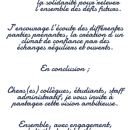
la solidarité pour relever
l’ensemble des défis futurs.
J’encourage l’écoute des différentes
parties prenantes, la création d’un
climat de confiance par des
échanges réguliers et ouverts.
En conclusion ;
Chers(es) collègues, étudiants, staff
administratif, je vous invite à
partager cette vision ambitieuse.
Ensemble, avec engagement,