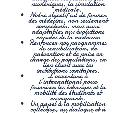
numériques, la simulation
médicale.
Notre objectif est de former
des médecins, non seulement
compétents, mais aussi
adaptables aux évolutions
rapides de la médecine
Renforcer nos programmes
de sensibilisation, de
prévention et de prise en
charge des populations, en
lien étroit avec les
institutions sanitaires.
L’ouverture à
l’international pour
favoriser les échanges et la
mobilité des étudiants et
enseignants.
Un appel à la mobilisation
collective, au dialogue et à