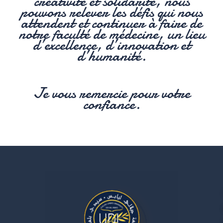
créativité et solidarité, nous
pouvons relever les défis qui nous
attendent et continuer à faire de
notre faculté de médecine, un lieu
d’excellence, d’innovation et
d’humanité.
Je vous remercie pour votre
confiance.