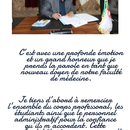
C’est avec une profonde émotion
et un grand honneur que je
prends la parole en tant que
nouveau doyen de notre faculté
de médecine.
Je tiens d’abord à remercier
l’ensemble du corps professoral, les
étudiants ainsi que le personnel
administratif pour la confiance
qu’ils m’accordent.
Cette