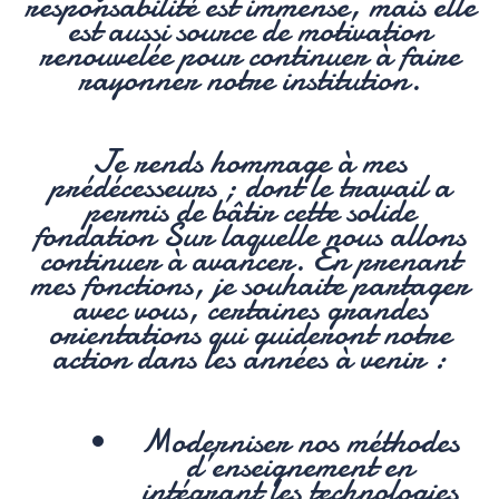
responsabilité est immense, mais elle
est aussi source de motivation
renouvelée pour continuer à faire
rayonner notre institution.
Je rends hommage à mes
prédécesseurs ; dont le travail a
permis de bâtir cette solide
fondation Sur laquelle nous allons
continuer à avancer.
En prenant
mes fonctions, je souhaite partager
avec vous, certaines grandes
orientations qui guideront notre
action dans les années à venir :
Moderniser nos méthodes
d’enseignement en
intégrant les technologies