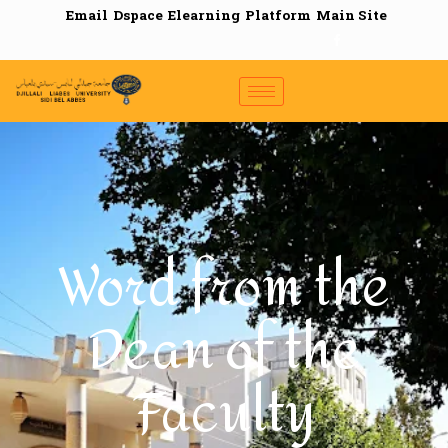
Email
Dspace
Elearning
Platform
Main Site
Word from the
Dean of the
Faculty