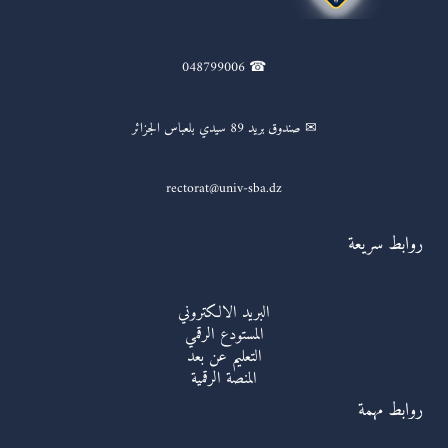
☎ 048799006
✉ صندوق بريد 89 سيدي بلعباس الجزائر
rectorat@univ-sba.dz
روابط سريعة
البريد الالكتروني
المستودع الرقمي
التعليم عن بعد
المنصة الرقمية
روابط مهمة