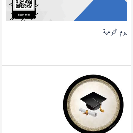
يوم التوعية
آخر المستجدات
,
أساتذة
,
طلبة
/
admfse
قراءة المزيد »
مناقشة
أطروحة