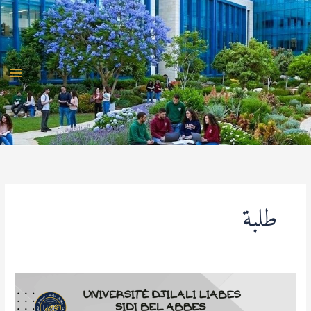
خطي
لى
لمحتوى
طلبة
يوم
التوعية