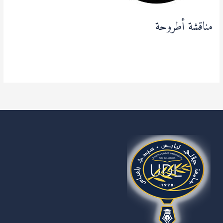
مناقشة أطروحة
Non classé
,
آخر المستجدات
,
أساتذة
,
طلبة
/
admfse
قراءة المزيد »