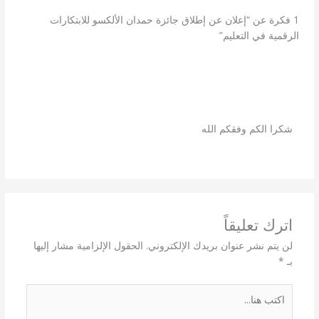
1 فكرة عن “إعلان عن إطلاق جائزة حمدان الألكسو للابتكارات
الرقمية في التعليم”
مسك الحياة
9 فبراير 2026 الساعة 210951
شكرا الكم وفقكم الله
اترك تعليقاً
لن يتم نشر عنوان بريدك الإلكتروني.
الحقول الإلزامية مشار إليها
بـ
*
اكتب
هنا...