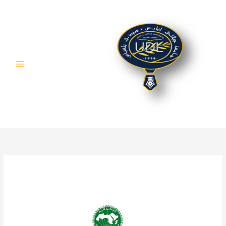
خطي
لى
لمحتوى