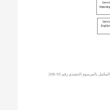
تم إنشاء جامعة سيدي بلعباس بتاريخ 1 أوت 1989 بموجب المرسوم رقم 89-141 المؤرخ في 01/08/1989، والمعدل والمكمل بالمرسوم التنفيذي رقم 95-208