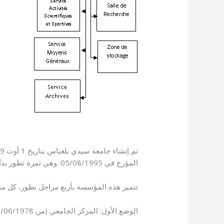
المؤرخ في 05/08/1995. وهي ثمرة تطور بدأ منذ افتتاح أبوابها في شهر سبتمبر 1978.
تتميز هذه المؤسسة بأربع مراحل تطور، كل منها 
الوضع الأول: المركز الجامعي (من 06/06/1978 إلى 18/08/1984)