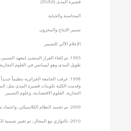
قصيرة المدى (DUEA):
المحاسبة والجباية
تسيير الإنتاج والمخزون
الإعلام الآلي للتسيير
1995: تم إلغاء القرار المنشئ لمعهد التس
طويل المدى وهو ليسانس في العلوم التجارية.
1998: عرفت الجامعة الجزائرية تنظيماً جد
وقدمت الكلية تكوينات قصيرة المدى مثل: المحا
التجارية، العلوم الاقتصادية، وعلوم التسيير.
2009: تم تجميد النظام الكلاسيكي، واعتماد نظام “ل.م.د” (ليسانس – ماستر – دكتوراه)، ضمن مجال: “ل.م.د في العلوم الاقتصادية، التسيير والتجارية”.
2010: بالتوازي مع المجال، تم تغيير تسمية الكلية إلى “كلية العلوم الاقتصادية، التجارية وعلوم التسيير”.