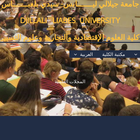
جامعة جيلالي ليـــــــابس- سيدي بلعبـــــــاس
DJILLALI LIABES UNIVERSITY
كلية العلوم الإقتصادية والتجارية وعلوم التسيي
ر
مكتبة الكلية
العربية
المجلات العلمية