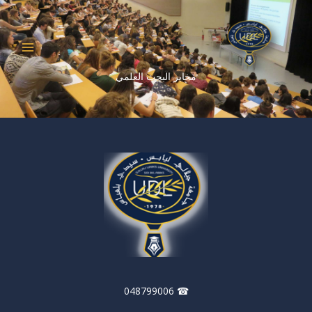
خطي
لى
لمحتوى
مخابر البحث العلمي
☎ 048799006