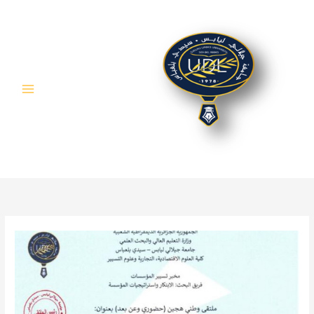
خطي
لى
لمحتوى