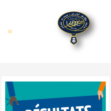
خطي
لى
لمحتوى