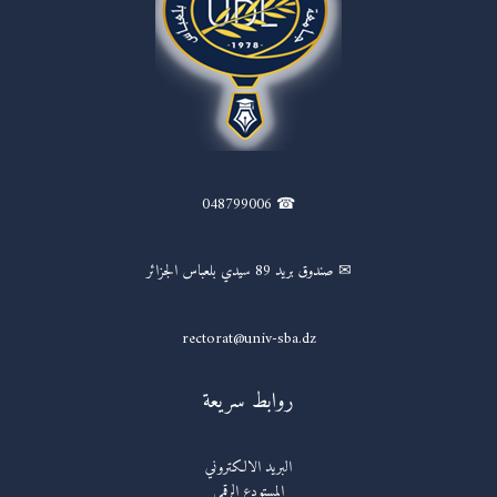
☎ 048799006
✉ صندوق بريد 89 سيدي بلعباس الجزائر
rectorat@univ-sba.dz
روابط سريعة
البريد الالكتروني
المستودع الرقمي