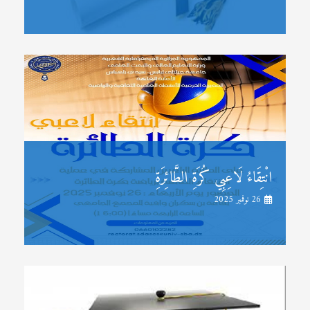
انْتِقَاءُ لَاعِبِي كُرَةِ الطَّائِرَةِ
26 نوفمبر 2025