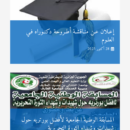
إعـلان عـن منـاقشـة أطـروحة دكتـوراه فـي
العلـوم
28 أكتوبر 2025
المسابقة الوطنية الجامعية لأفضل بورتريه حول
شهيدات وشهداء الثورة التحريرية