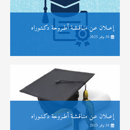
إعــلان عـن منـاقـشـة أطـروحة دكـتـوراه
30 نوفمبر 2025
إعــلان عـن منـاقـشـة أطـروحة دكـتـوراه
30 نوفمبر 2025