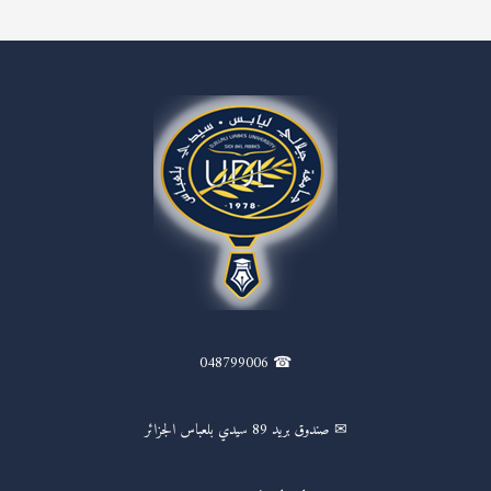
☎ 048799006
✉ صندوق بريد 89 سيدي بلعباس الجزائر