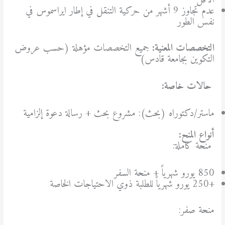
الأقل
عدم تجاوز 9 أشهر من حركية التنقل في إطار ايراسموس في
نفس الطور
التخصصات المعنية
:
جميع التخصصات مؤهلة (حسب عروض
التكوين بجامعة قادس)
حالات خاصة
:
ماستر/دكتوراه (بحث): مشروع بحث + رسالة دعوة إلزامية
أنواع المنح
:
منحة كاملة:
850 يورو شهرياً + منحة السفر
+250 يورو شهرياً للطلبة ذوي الاحتياجات الخاصة
منحة صفر: