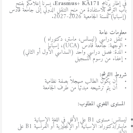
في إطار برنامج
Erasmus+ KA171
، يسرّنا إعلامكم بفتح
باب الترشح للاستفادة من منح التنقل الدولي إلى جامعة قادس
(إسبانيا) للسنة الجامعية 2026-2027.
معلومات عامة
• تنقل دراسي (ليسانس، ماستر، دكتوراه )
• الوجهة: جامعة قادس (UCA)، إسبانيا
• المدة: فصل دراسي واحد (السداسي الأول أو الثاني)
• إعفاء من رسوم التسجيل
شروط االترشح
:
• أن يكون الطالب مسجلاً بصفة نظامية
• أن يتم ترشيحه مبدئياً من طرف الجامعة
المستوى اللغوي المطلوب
:
ليسانس: مستوى B1 على الأقل في اللغة الإسبانية
ماستر/دكتوراه: الإسبانية أو الإنجليزية أو الفرنسية B1 على