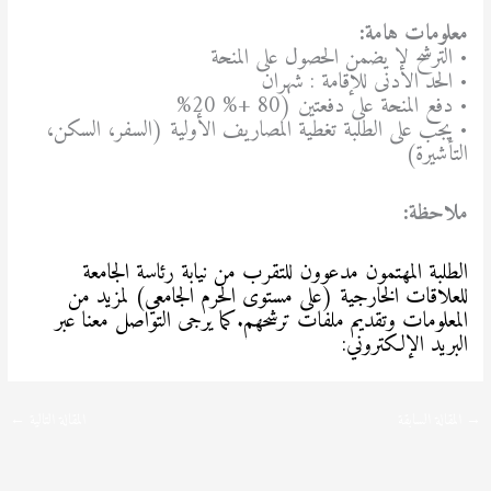
معلومات هامة
:
• الترشح لا يضمن الحصول على المنحة
• الحد الأدنى للإقامة : شهران
• دفع المنحة على دفعتين (80 +% 20%
• يجب على الطلبة تغطية المصاريف الأولية (السفر، السكن،
التأشيرة)
ملاحظة
:
الطلبة المهتمون مدعوون للتقرب من نيابة رئاسة الجامعة
للعلاقات الخارجية (على مستوى الحرم الجامعي) لمزيد من
المعلومات وتقديم ملفات ترشحهم.كما يرجى التواصل معنا عبر
البريد الإلكتروني:
Erasmusmplus.udl@gmail.com
→
المقالة السابقة
المقالة التالية
←