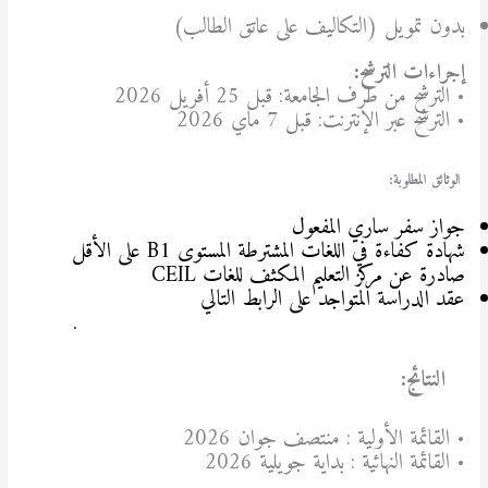
بدون تمويل (التكاليف على عاتق الطالب)
إجراءات الترشح
:
• الترشح من طرف الجامعة: قبل 25 أفريل 2026
• الترشح عبر الإنترنت: قبل 7 ماي 2026
الوثائق المطلوبة
:
جواز سفر ساري المفعول
شهادة كفاءة في اللغات المشترطة المستوى B1 على الأقل
صادرة عن مركز التعليم المكثف للغات CEIL
عقد الدراسة المتواجد على الرابط التالي
Guidelines on how
.
to use the Learning Agreement for Studies
النتائج
:
• القائمة الأولية : منتصف جوان 2026
• القائمة النهائية : بداية جويلية 2026