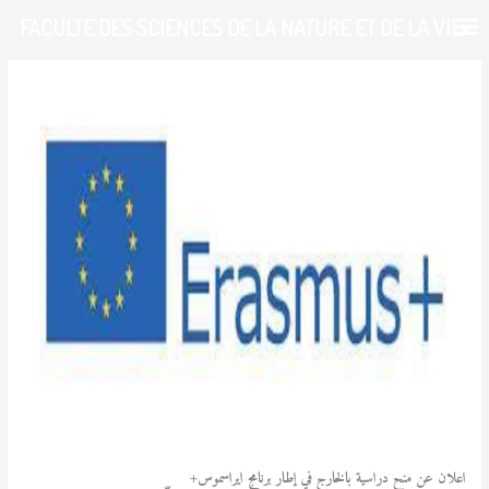
خطي
FACULTE DES SCIENCES DE LA NATURE ET DE LA VIE-
لى
لمحتوى
UDL-SBA
/
آخر المستجدات
,
منح دراسية
/ بواسطة
admfsnv
اعلان عن منح دراسية بالخارج في إطار برنامج ايراسموس+