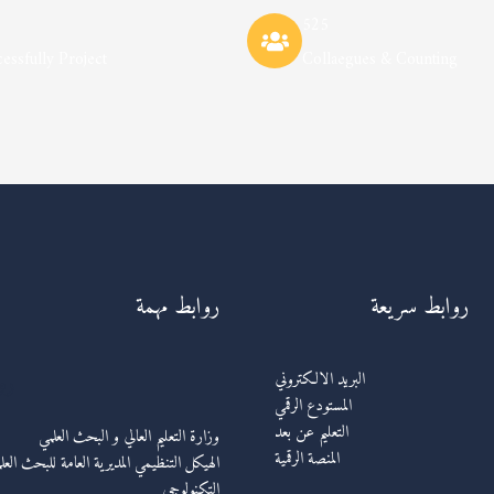
525
essfully Project
Collaegues & Counting
روابط سريعة
روابط مهمة
رو
البريد الالكتروني
المستودع الرقمي
التعليم عن بعد
وزارة التعليم العالي و البحث العلمي
المنصة الرقمية
الهيكل التنظيمي المديرية العامة للبحث العل
التكنولوجي