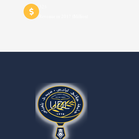
325
Revenue in 2017 (Million)