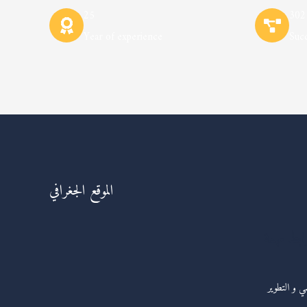
25
302
Year of experience
Succ
الموقع الجغرافي
ابط مهمة
مي و التطوير