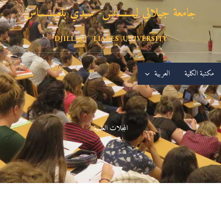
جامعة جيلالي ليـــــــابس- سيدي بلعبـــــــاس
DJILLALI LIABES UNIVERSITY
مكتبة الكلية
العربية
المجلات العلمية