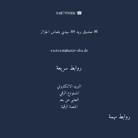
☎ 048799006
✉ صندوق بريد 89 سيدي بلعباس الجزائر
rectorat@univ-sba.dz
روابط سريعة
البريد الالكتروني
المستودع الرقمي
التعليم عن بعد
المنصة الرقمية
روابط مهمة
روابط مهمة