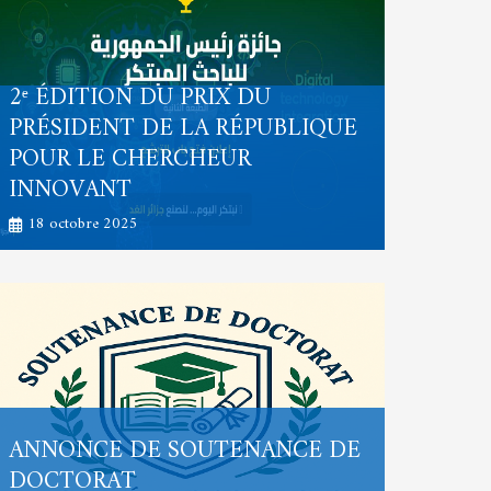
2ᵉ ÉDITION DU PRIX DU
PRÉSIDENT DE LA RÉPUBLIQUE
POUR LE CHERCHEUR
INNOVANT
18 octobre 2025
ANNONCE DE SOUTENANCE DE
DOCTORAT