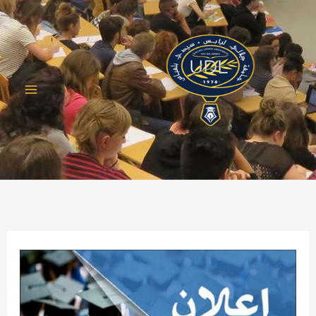
خطي
لى
لمحتوى