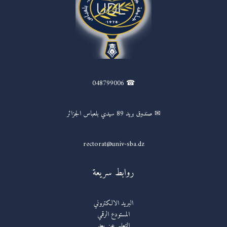
☎ 048799006
✉ صندوق بريد 89 سيدي بلعباس الجزائر
rectorat@univ-sba.dz
روابط سريعة
البريد الالكتروني
المستودع الرقمي
التعليم عن بعد