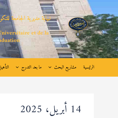
خطي
لى
نـيابة مديرية الجامعة للتك
لمحتوى
niversitaire et de la
aduation
الرئيسية
مشاريع البحث
ما بعد التدرج
التأهيل
14 أبريل، 2025