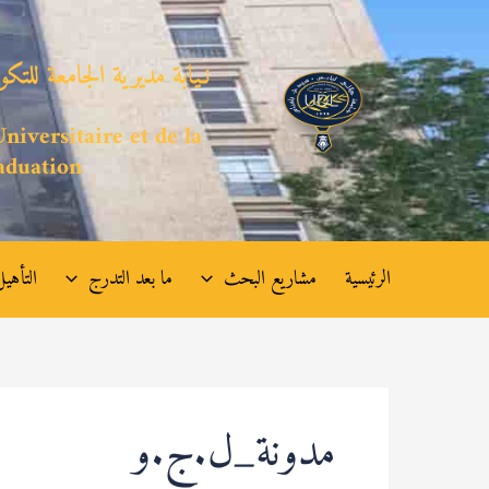
خطي
لى
نـيابة مديرية الجامعة للتك
لمحتوى
niversitaire et de la
aduation
الرئيسية
مشاريع البحث
ما بعد التدرج
التأهيل
مدونة_ل.ج.و