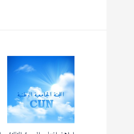
إعلان
افتتاح
الدورة
الثالثة
و
الخمسون
(53)
لللجنة
الجامعية
الوطنية