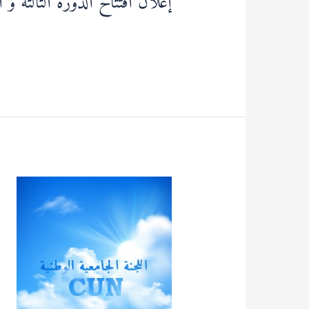
إعلان افتتاح الدورة الثالثة و الخمسون (53) لللجنة ا
قراءة المزيد »
اعلان
عن
فتح
الترشح
لعضوية
اللجنة
الجامعية