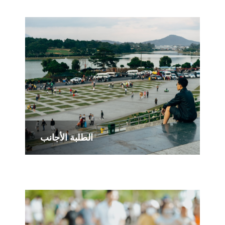
الطلبة اﻷجانب