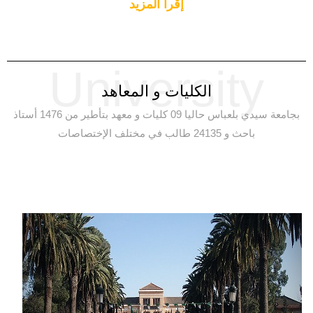
إقرأ المزيد
University
الكليات و المعاهد
بجامعة سيدي بلعباس حاليا 09 كليات و معهد بتأطير من 1476 أستاذ
باحث و 24135 طالب في مختلف الإختصاصات