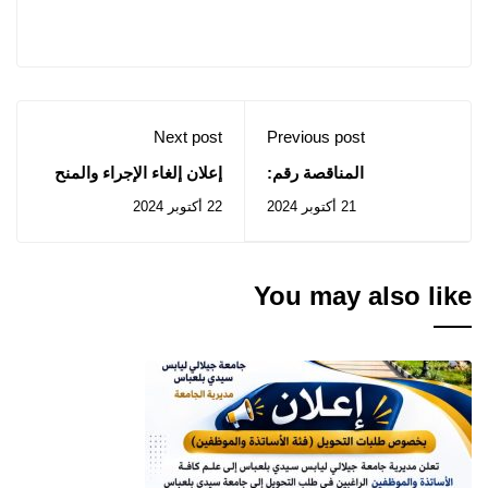
Next post
Previous post
المناقصة رقم:
إعلان إلغاء الإجراء والمنح
53/2024 : إقتناء جرار
المؤقت للصفقة المتعلقة
21 أكتوبر 2024
22 أكتوبر 2024
فلاحي لفائدة جامعة جيلالي
بعملية إقتناء سيارتين
ليابس سيدي بلعباس
إداريتين لفائدة جامعة
جيلالي ليابس سيدي
بلعباس
You may also like