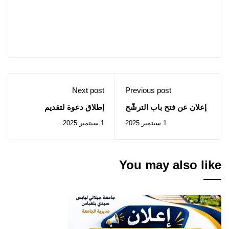
Next post
Previous post
إعلان عن فتح باب الترشّح
إطلاق دعوة لتقديم
للماستر 1 (فئة 20%)
مقترحات لمنصة مراكز
1 سبتمبر 2025
1 سبتمبر 2025
والماستر 2 (لخريجي
الفكر الأفريقية
النظام الكلاسيكي) للسنة
الجامعية "2025-2026"
You may also like