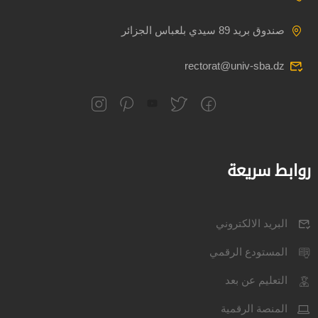
صندوق بريد 89 سيدي بلعباس الجزائر
rectorat@univ-sba.dz
روابط سريعة
البريد الالكتروني
المستودع الرقمي
التعليم عن بعد
المنصة الرقمية