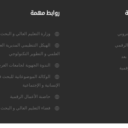
ة
روابط مهمة
كتروني
وزارة التعليم العالي و البحث
الرقمي
الهيكل التنظيمي المديرية الع
العلمي و التطوير التكنولوجي
بعد
الندوة الجهوية لجامعات الغر
قمية
الوكالة الموضوعاتية للبحث ف
الإنسانية و الإجتماعية
حاضنة الأعمال الرقمية
فضاء التعليم العالي و البحث 