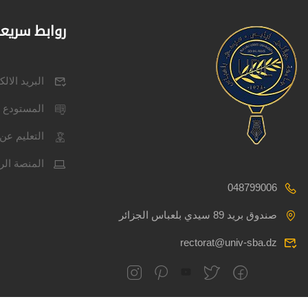
روابط سريع
البريد الال
المستودع 
التعليم عن 
المنصة الر
048799006
صندوق بريد 89 سيدي بلعباس الجزائر
rectorat@univ-sba.dz