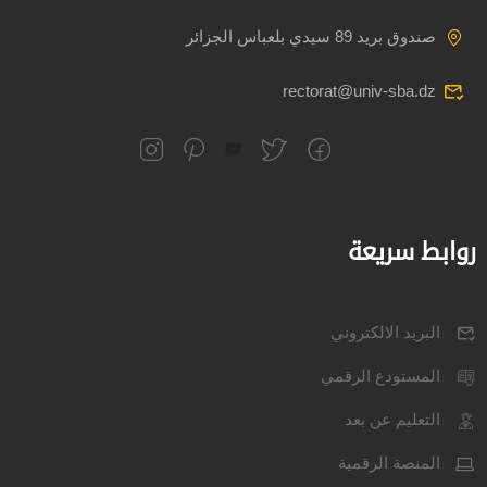
صندوق بريد 89 سيدي بلعباس الجزائر
rectorat@univ-sba.dz
روابط سريعة
البريد الالكتروني
المستودع الرقمي
التعليم عن بعد
المنصة الرقمية