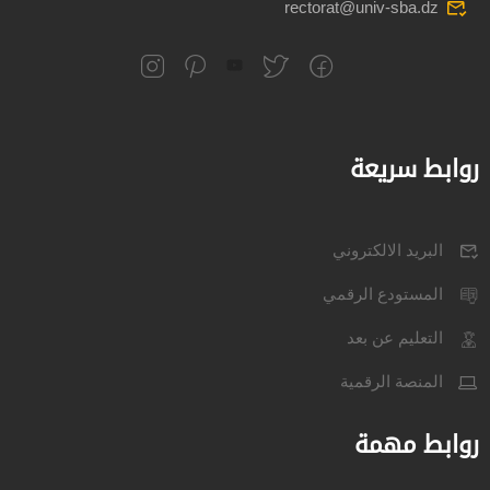
rectorat@univ-sba.dz
روابط سريعة
البريد الالكتروني
المستودع الرقمي
التعليم عن بعد
المنصة الرقمية
روابط مهمة