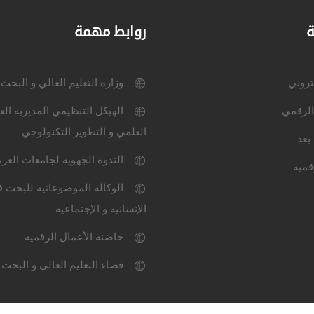
ة
روابط مهمة
كتروني
وزارة التعليم العالي و البحث
الرقمي
الهيكل التنظيمي المديرية الع
العلمي و التطوير التكنولوجي
بعد
الندوة الجهوية لجامعات الغر
قمية
الوكالة الموضوعاتية للبحث ف
الإنسانية و الإجتماعية
حاضنة الأعمال الرقمية
فضاء التعليم العالي و البحث 