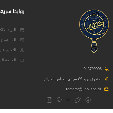
روابط سريع
البريد الال
المستودع 
التعليم عن 
المنصة الر
048799006
صندوق بريد 89 سيدي بلعباس الجزائر
rectorat@univ-sba.dz