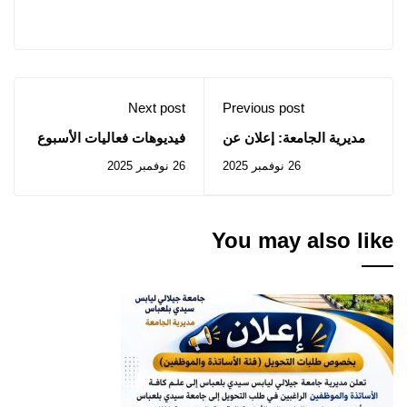
Next post
Previous post
مديرية الجامعة: إعلان عن
فيديوهات فعاليات الأسبوع
المنح المؤقت للصفقات
العالمي للمقاولاتية بعدسة
26 نوفمبر 2025
26 نوفمبر 2025
المتعلقة بالإستشارات رقم
مركز السمعي بصري التابع
2025/64 إلى 2025/67 و
للجامعة
2025/69
You may also like