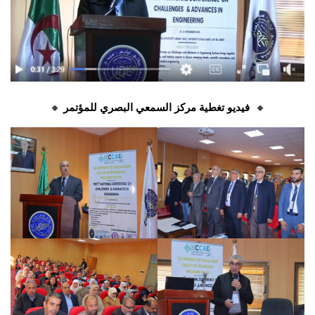
🔸
فيديو تغطية مركز السمعي البصري للمؤتمر
🔸