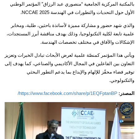
بالمكتبة المركزية الجامعية “منصوري عبد الرزاق” المؤتمر الوطني
الأول حول التحديات والتطورات في الهندسة NCCAE 2025.
والذي شهد حضور و مشاركة مميزة لأساتذة باحثين، طلبة، ومخابر
علمية تابعة لكلية التكنولوجيا، وذلك بهدف مناقشة أبرز المستجدات،
الإشكالات والآفاق في مختلف تخصصات الهندسة.
ويأتي هذا المؤتمر كمنصّة علمية لعرض الأبحاث تبادل الخبرات وتعزيز
التعاون بين الفاعلين في المجال الأكاديمي والصناعي، كما يهدف إلى
توفير فضاء محفّز للإلهام والإبداع بما يدعم التطور البحثي
والتكنولوجي.
المصدر:
https://www.facebook.com/share/p/1EQFptanBP/