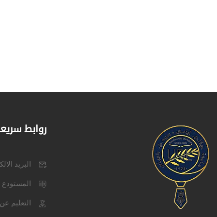
روابط سريع
البريد الال
المستودع 
التعليم عن 