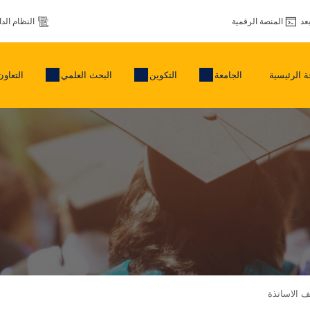
عد
المنصة الرقمية
النظام الد
 الرئيسية
الجامعة
التكوين
البحث العلمي
التعاون
يف الاساتذة