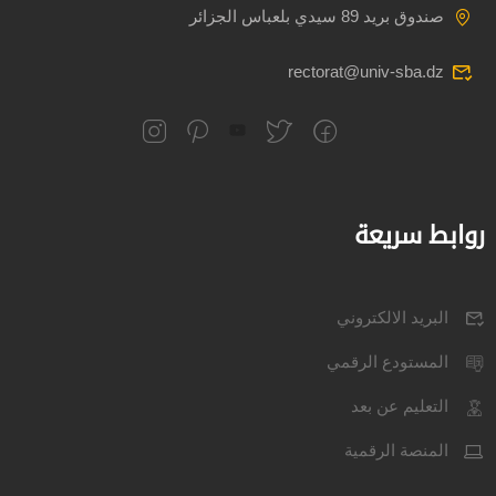
صندوق بريد 89 سيدي بلعباس الجزائر
rectorat@univ-sba.dz
روابط سريعة
البريد الالكتروني
المستودع الرقمي
التعليم عن بعد
المنصة الرقمية