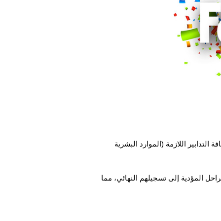
جين الجدد في شهادة البكالوريا لسنة 2024 ويعلن عن توفير كافة التدابير اللازمة (الموارد البشرية
حل المؤدية إلى تسجيلهم النهائي، مما