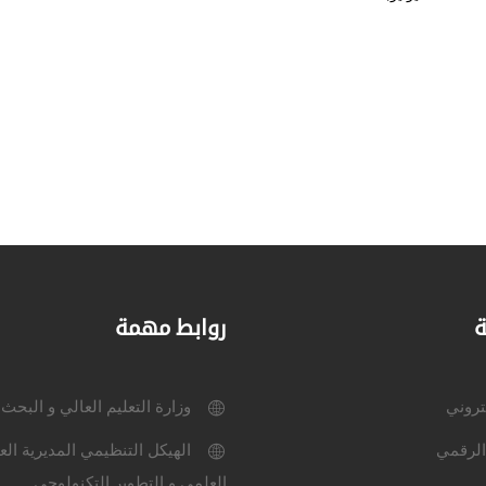
ة
روابط مهمة
كتروني
وزارة التعليم العالي و البحث
الرقمي
الهيكل التنظيمي المديرية الع
العلمي و التطوير التكنولوجي