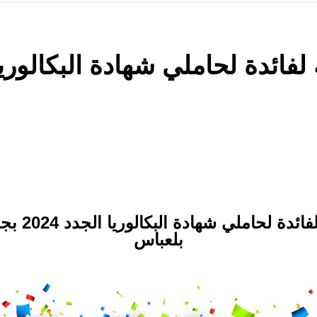
بوابة التسج
بلعباس