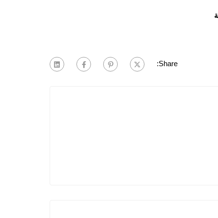
ة
Share: