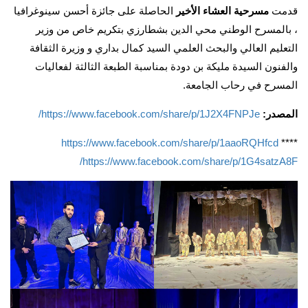
قدمت
مسرحية العشاء الأخير
الحاصلة على جائزة أحسن سينوغرافيا
، بالمسرح الوطني محي الدين بشطارزي بتكريم خاص من وزير
التعليم العالي والبحث العلمي السيد كمال بداري و وزيرة الثقافة
والفنون السيدة مليكة بن دودة بمناسبة الطبعة الثالثة لفعاليات
المسرح في رحاب الجامعة.
المصدر:
https://www.facebook.com/share/p/1J2X4FNPJe/
https://www.facebook.com/share/p/1aaoRQHfcd
****
https://www.facebook.com/share/p/1G4satzA8F/