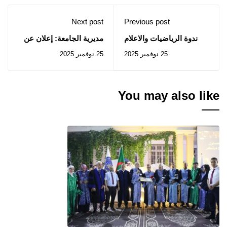
Next post
Previous post
ندوة الرياضيات والاعلام
مديرية الجامعة: إعلان عن
الالي/السبت 29 نوفمبر
المنح المؤقت للصفقات
25 نوفمبر 2025
25 نوفمبر 2025
2025/لا يوجد محاضرات
المتعلقة بالإستشارات رقم
2025/64 إلى 2025/67 و
2025/69
You may also like