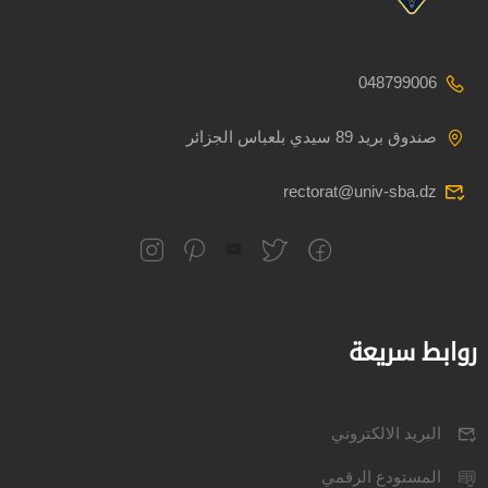
048799006
صندوق بريد 89 سيدي بلعباس الجزائر
rectorat@univ-sba.dz
روابط سريعة
البريد الالكتروني
المستودع الرقمي