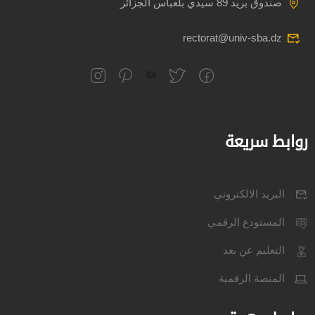
صندوق بريد 89 سيدي بلعباس الجزائر
rectorat@univ-sba.dz
روابط سريعة
البريد الالكتروني
المستودع الرقمي
التعليم عن بعد
المنصة الرقمية