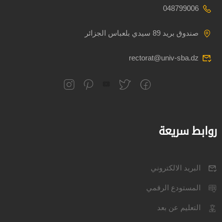
048799006
صندوق بريد 89 سيدي بلعباس الجزائر
rectorat@univ-sba.dz
روابط سريعة
البريد الالكتروني
المستودع الرقمي
التعليم عن بعد