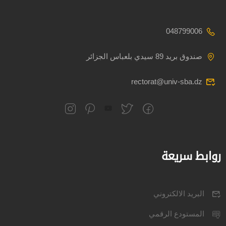
048799006
صندوق بريد 89 سيدي بلعباس الجزائر
rectorat@univ-sba.dz
روابط سريعة
البريد الالكتروني
المستودع الرقمي