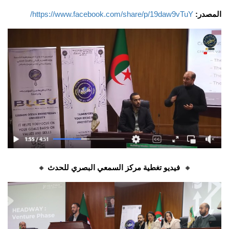
المصدر:
https://www.facebook.com/share/p/19daw9vTuY/
🔸
فيديو تغطية مركز السمعي البصري للحدث
🔸