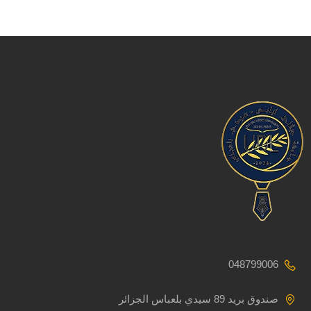
048799006
صندوق بريد 89 سيدي بلعباس الجزائر