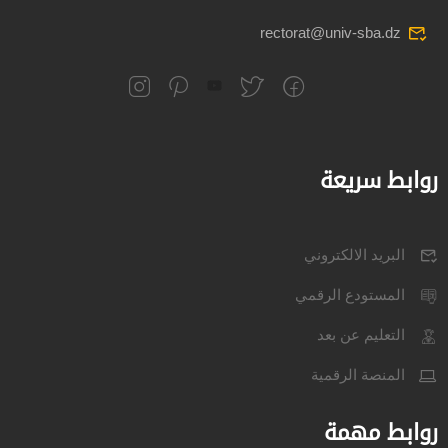
rectorat@univ-sba.dz
روابط سريعة
البريد الالكتروني
المستودع الرقمي
التعليم عن بعد
المنصة الرقمية
روابط مهمة