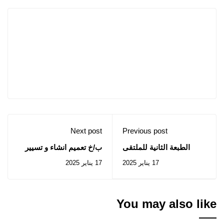
Next post
Previous post
الطبعة الثانية للملتقى
ب/خ تعميم انشاء و تسيير
الوطني الجامعي للنوادي
مراكز المساعدة النفسية
17 يناير 2025
17 يناير 2025
العلمية التكنولوجيا
في المؤسسات الجامعية
الخضراء في خدمة البيئة
والتنمية المستدامة‬
You may also like