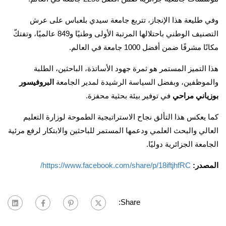
وفي طليعة هذا الإنجاز، تتربع جامعة سيدي بلعباس على عرش
التصنيف الوطني باحتلالها المرتبة الأولى وطنيًا و849 عالميًا، وتفتكّ
مكانًا مشرفًا ضمن أفضل 1000 جامعة في العالم.
هذا التميز المستمر هو ثمرة جهود الأساتذة، الباحثين، الطلبة
والموظفين، وبفضل السياسة الرشيدة لمدير الجامعة
البروفيسور
بوزياني مراحي
في توفير بيئة بحثية محفزة.
كما يعكس هذا التألق نجاح الاستراتيجية الطموحة لوزارة التعليم
العالي والبحث العلمي ودعمها المستمر للباحثين والابتكار لرفع مرئية
الجامعة الجزائرية دوليًا.
المصدر:
https://www.facebook.com/share/p/18iftjhfRC/
Share: