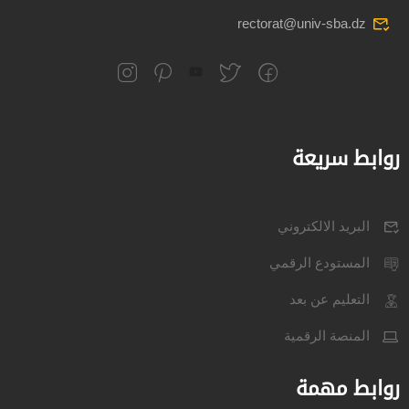
rectorat@univ-sba.dz
روابط سريعة
البريد الالكتروني
المستودع الرقمي
التعليم عن بعد
المنصة الرقمية
روابط مهمة