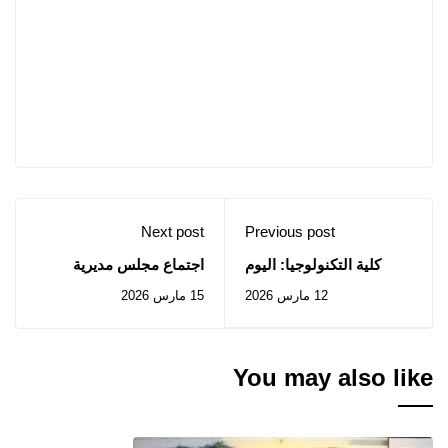
Next post
Previous post
كلية التكنولوجيا: اليوم
اجتماع مجلس مديرية
التحسيسي حول معيار
جامعة جيلالي ليابس
12 مارس 2026
15 مارس 2026
الجودة ISO 9001:2015‎‎‎
لمناقشة تفعيل صندوق
الصناديق لتمويل الابتكار
الجامعي
You may also like