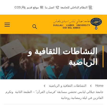
النظام الداخلي للجامعة
اتصل بنا
موقع قديم
COS
النشاطات الثقافية و
الرياضية
Home
النشاطات الثقافية و الرياضية
جامعة جيلالي ليابس تحتضن مسابقة “فرسان القرآن” – الطبعة الثانية وتكرم
الفائزين في ليلة رمضانية روحانية