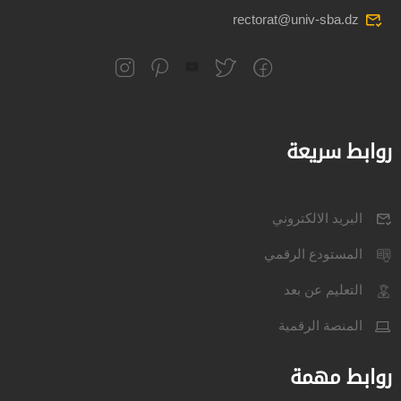
rectorat@univ-sba.dz
روابط سريعة
البريد الالكتروني
المستودع الرقمي
التعليم عن بعد
المنصة الرقمية
روابط مهمة