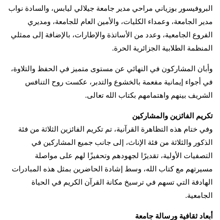
البروفيسور بوزياني مراحي مدير جامعة جيلالي ليابس، والسادة نواب
مدير الجامعة، وعمداء الكليات، والأمين العام للجامعة، ومديري
الفروع الجامعية، وعدد من الأساتذة والإطارات، بالإضافة إلى ممثلي
المنظمة الطلابية الجزائرية الحرة.
وأبان المشاركون في النهائي عن مستوى متميز في الحفظ والتلاوة،
في أجواء إيمانية مفعمة بالخشوع والتدبر، عكست روح التنافس
الشريف بينهم واهتمامهم بكتاب الله تعالى.
تكريم الفائزين والمشاركين
وفي ختام هذه التظاهرة القرآنية، تم تكريم الفائزين الثلاثة من فئة
الذكور والثلاثة من فئة الإناث، إلى جانب جميع المشاركين في
التصفيات الأولية، تقديرًا لجهودهم وتحفيزًا لهم على مواصلة
مسيرتهم مع كتاب الله، وسط إشادة الحاضرين بمثل هذه المبادرات
الهادفة التي تسهم في ترسيخ مكانة القرآن الكريم في الحياة
الجامعية.
أبعاد ثقافية ورسالة جامعة