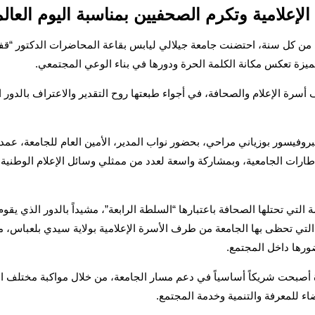
لامية وتكرم الصحفيين بمناسبة اليوم العالمي لحرية
ة اليوم العالمي لحرية الصحافة الموافق لـ 03 ماي من كل سنة، احتضنت جامعة جيلالي ليابس بقاعة ا
مميزة تعكس مكانة الكلمة الحرة ودورها في بناء الوعي المجتمعي.
رة الإعلام والصحافة، في أجواء طبعتها روح التقدير والاعتراف بالدور 
فيسور بوزياني مراحي، بحضور نواب المدير، الأمين العام للجامعة، عمداء 
لإطارات الجامعية، وبمشاركة واسعة لعدد من ممثلي وسائل الإعلام الوطني
ة التي تحتلها الصحافة باعتبارها “السلطة الرابعة”، مشيداً بالدور الذي يق
التي تحظى بها الجامعة من طرف الأسرة الإعلامية بولاية سيدي بلعباس، معت
ورها داخل المجتمع.
 أصبحت شريكاً أساسياً في دعم مسار الجامعة، من خلال مواكبة مختلف ال
اء للمعرفة والتنمية وخدمة المجتمع.