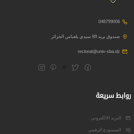
048799006
صندوق بريد 89 سيدي بلعباس الجزائر
rectorat@univ-sba.dz
روابط سريعة
البريد الالكتروني
المستودع الرقمي